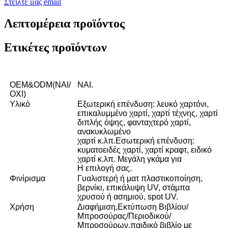
Στείλτε μας email
Λεπτομέρεια προϊόντος
Ετικέτες προϊόντων
OEM&ODM(ΝΑΙ/
ΝΑΙ.
ΟΧΙ)
Υλικό
Εξωτερική επένδυση: λευκό χαρτόνι,
επικαλυμμένο χαρτί, χαρτί τέχνης, χαρτί
διπλής όψης, φανταχτερό χαρτί,
ανακυκλωμένο
χαρτί κ.λπ.Εσωτερική επένδυση:
κυματοειδές χαρτί, χαρτί κραφτ, ειδικό
χαρτί κ.λπ. Μεγάλη γκάμα για
Η επιλογή σας.
Φινίρισμα
Γυαλιστερή ή ματ πλαστικοποίηση,
βερνίκι, επικάλυψη UV, στάμπα
χρυσού ή ασημιού, spot UV.
Χρήση
Διαφήμιση,Εκτύπωση Βιβλίου/
Μπροσούρας/Περιοδικού/
Μπροσούρων,παιδικό βιβλίο με