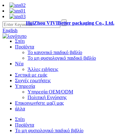
HuiZhou VIVIBetter packaging Co., Ltd.
English
Σπίτι
Προϊόντα
Το κανονικό παιδικό βιβλίο
Το μη φυσιολογικό παιδικό βιβλίο
Νέα
Άλλες ειδήσεις
Σχετικά με εμάς
Συχνές ερωτήσεις
Υπηρεσία
Υπηρεσία OEM/ODM
Πολιτική Εγγύησης
Επικοινωνήστε μαζί μας
άλλα
Σπίτι
Προϊόντα
Το μη φυσιολογικό παιδικό βιβλίο