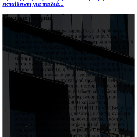
εκπαίδευση για παιδιά...
Σχετικά με εμάς
Η HuiZhou VIVIBetter packaging Co., Ltd ιδρύθηκε το
2015 με την επένδυση 1 εκατομμυρίου γιουάν.Υπάρχουν
περισσότεροι από 50 εργαζόμενοι, συμπεριλαμβανομένων 5
τεχνικών στο εργοστάσιο με 1000 τετραγωνικά μέτρα, τα
οποία η ετήσια ακαθάριστη αξία παραγωγής έφτασε τα 5
εκατομμύρια γιουάν.Μπορούμε να παρέχουμε υπηρεσίες
από το σχεδιασμό, την εκτύπωση έως τη μεταποίηση.
Για καλύτερη ανάπτυξη, η VIVIBetter θα αναβαθμίσει και θα
μεταρρυθμίσει συνολικά για να ενισχύσει την
ανταγωνιστικότητα και την επιρροή της.Η VIVIBetter
επιμένει στην πολιτική ποιότητας της συμμετοχής όλου του
προσωπικού, διατηρώντας τη βελτίωση και τηρώντας τη
δέσμευση για κάθε πελάτη.Καθιερώνουμε Σύστημα
Διασφάλισης Ποιότητας ISO9001 και Σύστημα
Περιβαλλοντικής Διαχείρισης ISO14001.Το VIVIBetter έχει
κερδίσει καλή φήμη από τους πελάτες με επιστημονική και
αποτελεσματική διαχείριση, προϊόντα υψηλής ποιότητας,
λογικές τιμές, έγκαιρη και αποτελεσματική εξυπηρέτηση,
συμπεριλαμβανομένων των υπηρεσιών OEM και ODM.
Τα κύρια προϊόντα στο VIVIBetter περιλαμβάνουν όλα τα