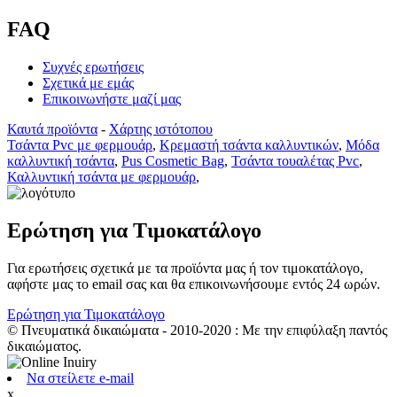
FAQ
Συχνές ερωτήσεις
Σχετικά με εμάς
Επικοινωνήστε μαζί μας
Καυτά προϊόντα
-
Χάρτης ιστότοπου
Τσάντα Pvc με φερμουάρ
,
Κρεμαστή τσάντα καλλυντικών
,
Μόδα
καλλυντική τσάντα
,
Pus Cosmetic Bag
,
Τσάντα τουαλέτας Pvc
,
Καλλυντική τσάντα με φερμουάρ
,
Ερώτηση για Τιμοκατάλογο
Για ερωτήσεις σχετικά με τα προϊόντα μας ή τον τιμοκατάλογο,
αφήστε μας το email σας και θα επικοινωνήσουμε εντός 24 ωρών.
Ερώτηση για Τιμοκατάλογο
© Πνευματικά δικαιώματα - 2010-2020 : Με την επιφύλαξη παντός
δικαιώματος.
Να στείλετε e-mail
x