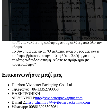
είδη παιδικών βιβλίων και βιβλίων ήχου, βιβλίο αφής,
αναδυόμενο βιβλίο, ασυνήθιστο βιβλίο, ευχετήρια κάρτα.
καθώς και ορισμένα άλλα προϊόντα
συσκευασίας.Κατασκευάζουμε προϊόντα σύμφωνα με PDF ή
AI από πελάτες ή σχεδιάζουμε για αυτούς εάν είναι
απαραίτητο.
Η διεθνής αγορά είναι το κύριο πεδίο μάχης μας. Η συνολική
επιχείρηση από το εξωτερικό καταλαμβάνει το 80% του
εγχειρήματος της εταιρείας μας. Ελπίζουμε να προσφέρουμε
προϊόντα καλύτερης ποιότητας στους πελάτες από όλο τον
κόσμο.
Το σύνθημά μας είναι "Ο πελάτης είναι ο θεός μας και η
ποιότητα βρίσκεται στην πρώτη θέση. Σκέψη για τους
πελάτες ανά πάσα στιγμή. Λύστε το πρόβλημα με
προτεραιότητα"
Επικοινωνήστε μαζί μας
Huizhou Vivibetter Packaging Co., Ltd
Τηλέφωνο: +86-13352793058
ΗΛΕΚΤΡΟΝΙΚΗ
ΔΙΕΥΘΥΝΣΗ:
info@vivibetterpackaging.com
E-mail 2:
cissy_zhang88@vivibetterpackaging.com
Whatsapp: 008613926507061