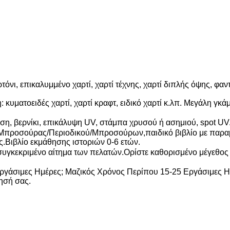
όνι, επικαλυμμένο χαρτί, χαρτί τέχνης, χαρτί διπλής όψης, φαντ
 κυματοειδές χαρτί, χαρτί κραφτ, ειδικό χαρτί κ.λπ. Μεγάλη γκάμ
ση, βερνίκι, επικάλυψη UV, στάμπα χρυσού ή ασημιού, spot UV
Μπροσούρας/Περιοδικού/Μπροσούρων,παιδικό βιβλίο με παραμ
.Βιβλίο εκμάθησης ιστοριών 0-6 ετών.
συγκεκριμένο αίτημα των πελατών.Ορίστε καθορισμένο μέγεθος γι
Εργάσιμες Ημέρες; Μαζικός Χρόνος Περίπου 15-25 Εργάσιμες Η
ησή σας.