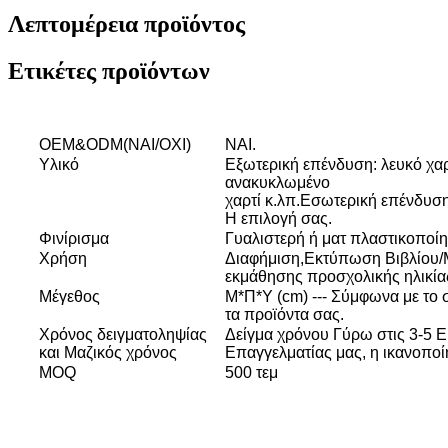
Λεπτομέρεια προϊόντος
Ετικέτες προϊόντων
OEM&ODM(ΝΑΙ/ΟΧΙ)
ΝΑΙ.
Υλικό
Εξωτερική επένδυση: λευκό χαρτ
ανακυκλωμένο
χαρτί κ.λπ.Εσωτερική επένδυση:
Η επιλογή σας.
Φινίρισμα
Γυαλιστερή ή ματ πλαστικοποίη
Χρήση
Διαφήμιση,Εκτύπωση Βιβλίου/
εκμάθησης προσχολικής ηλικίας
Μέγεθος
Μ*Π*Υ (cm) --- Σύμφωνα με το 
τα προϊόντα σας.
Χρόνος δειγματοληψίας
Δείγμα χρόνου Γύρω στις 3-5 
και Μαζικός χρόνος
Επαγγελματίας μας, η ικανοποί
MOQ
500 τεμ