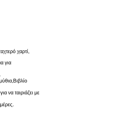
αχτερό χαρτί,
α για
.
ύθια,Βιβλίο
α να ταιριάζει με
μέρες.